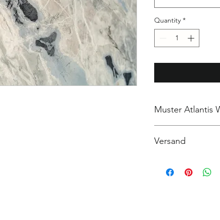
Quantity
*
Muster Atlantis 
Échantillon Atlantis 
Versand
das Muster wird so b
l'échantillon est env