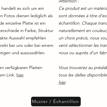
Attention :
handelt es sich um ein
Ce produit est un matéri
 Fotos dienen lediglich als
sont données à titre d’ex
e einzelne Platte ist ein
échantillon. Chaque tranc
terschiede in Farbe, Struktur
naturellement en couleur, 
xakte Auswahl empfehlen
un choix précis, nous v
irekt bei uns oder bei einem
venir sélectionner les tr
chtigen und auszuwählen.
nous ou auprès d’un fabri
len verfügbaren Platten
Vous trouverez au préalab
dem Link:
hier
tous les dalles disponibles
hier
Muster / Échantillon