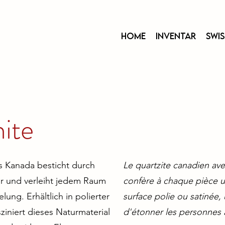
Home
Inventar
Swi
ite
s Kanada besticht durch
Le quartzite canadien av
r und verleiht jedem Raum
confère à chaque pièce u
ung. Erhältlich in polierter
surface polie ou satinée
sziniert dieses Naturmaterial
d'étonner les personnes 