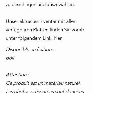
zu besichtigen und auszuwählen.
Unser aktuelles Inventar mit allen
verfügbaren Platten finden Sie vorab
unter folgendem Link:
hier
Disponible en finitions :
poli
Attention :
Ce produit est un matériau naturel.
Les photos présentées sont données
à titre d’exemple et illustrent une
tranche échantillon. Chaque tranche
est unique et peut varier
naturellement en couleur, structure et