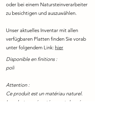
oder bei einem Natursteinverarbeiter
zu besichtigen und auszuwählen.
Unser aktuelles Inventar mit allen
verfügbaren Platten finden Sie vorab
unter folgendem Link:
hier
Disponible en finitions :
poli
Attention :
Ce produit est un matériau naturel.
Les photos présentées sont données
à titre d’exemple et illustrent une
tranche échantillon. Chaque tranche
est unique et peut varier